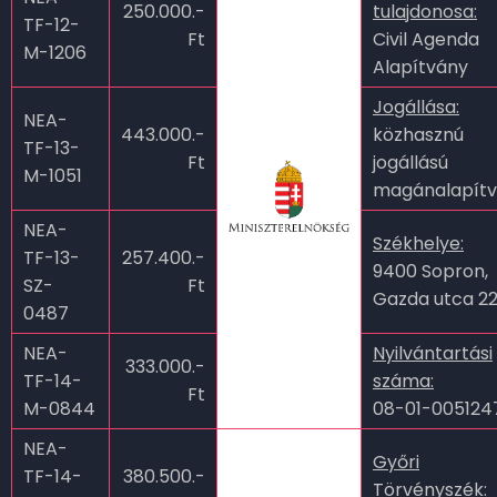
250.000.-
tulajdonosa:
TF-12-
Ft
Civil Agenda
M-1206
Alapítvány
Jogállása:
NEA-
443.000.-
közhasznú
TF-13-
Ft
jogállású
M-1051
magánalapít
NEA-
Székhelye:
TF-13-
257.400.-
9400 Sopron,
SZ-
Ft
Gazda utca 22
0487
NEA-
Nyilvántartási
333.000.-
TF-14-
száma:
Ft
M-0844
08-01-00512
NEA-
Győri
TF-14-
380.500.-
Törvényszék: