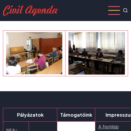
Ugrás
a
tartalomra
Pályázatok
Támogatóink
Impressz
A honlap
NEA-