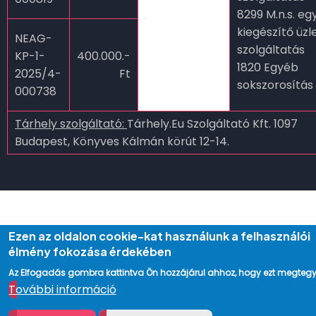
8299 M.n.s. eg
kiegészítő üzle
NEAG-
szolgáltatás
KP-1-
400.000.-
1820 Egyéb
2025/4-
Ft
sokszorosítás
000738
Tárhely szolgáltató:
Tárhely.Eu Szolgáltató Kft. 1097
Budapest, Könyves Kálmán körút 12-14.
Ezen az oldalon cookie-kat használunk a felhasználói
élmény fokozása érdekében
Az Elfogadás gombra kattintva Ön hozzájárul ahhoz, hogy ezt megtegy
További információ