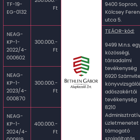
200.000.-
TF-19-
9400 Sopron,
Ft
EG-0132
Kölcsey Fere
utca 5.
TEÁOR-kód:
NEAG-
KP-1-
300.000.-
9499 M.n.s. e
2022/4-
Ft
közösségi,
000602
társadalmi
tevékenység
NEAG-
6920 Számvitel
KP-1-
300.000.-
könyvvizsgálói
2023/4-
Ft
adószakértői
000870
tevékenység
8210
Adminisztratív
NEAG-
üzletmenetet
KP-1-
400.000.-
támogató
2024/4-
Ft
szolgáltatás
000819