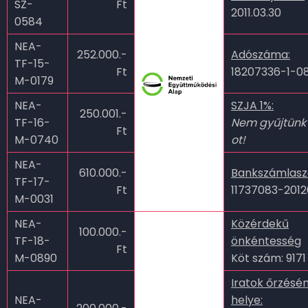
SZ-
Ft
2011.03.30
0584
NEA-
252.000.-
Adószáma:
TF-15-
Ft
18207336-1-0
M-0179
NEA-
SZJA 1%:
250.001.-
TF-16-
Nem gyűjtünk
Ft
M-0740
ot!
NEA-
610.000.-
Bankszámlas
TF-17-
Ft
11737083-201
M-0031
NEA-
Közérdekű
100.000.-
TF-18-
önkéntesség
Ft
M-0890
Köt szám: 9171
Iratok őrzésé
NEA-
helye: