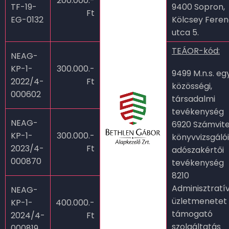
200.000.-
TF-19-
9400 Sopron,
Ft
EG-0132
Kölcsey Fere
utca 5.
TEÁOR-kód:
NEAG-
KP-1-
300.000.-
9499 M.n.s. e
2022/4-
Ft
közösségi,
000602
társadalmi
tevékenység
NEAG-
6920 Számvitel
KP-1-
300.000.-
könyvvizsgálói
2023/4-
Ft
adószakértői
000870
tevékenység
8210
Adminisztratív
NEAG-
üzletmenetet
KP-1-
400.000.-
támogató
2024/4-
Ft
szolgáltatás
000819