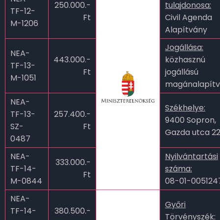
250.000.-
tulajdonosa:
TF-12-
Ft
Civil Agenda
M-1206
Alapítvány
Jogállása:
NEA-
443.000.-
közhasznú
TF-13-
Ft
jogállású
M-1051
magánalapít
NEA-
Székhelye:
TF-13-
257.400.-
9400 Sopron,
SZ-
Ft
Gazda utca 22
0487
NEA-
Nyilvántartási
333.000.-
TF-14-
száma:
Ft
M-0844
08-01-00512
NEA-
Győri
TF-14-
380.500.-
Törvényszék: