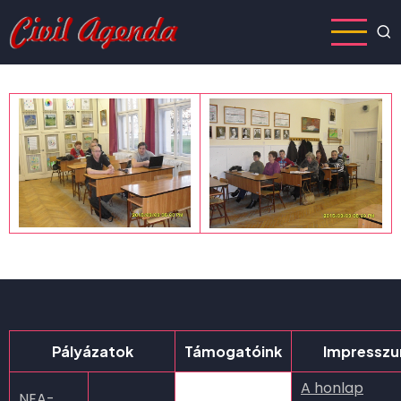
Ugrás
a
tartalomra
Pályázatok
Támogatóink
Impressz
A honlap
NEA-