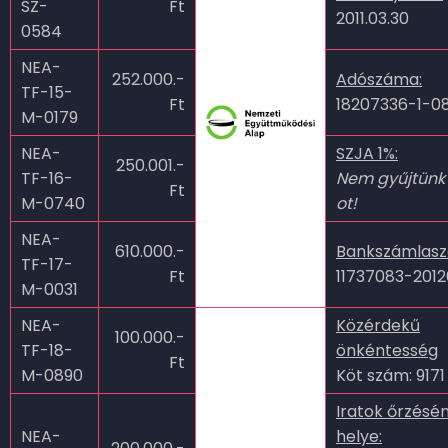
SZ-
Ft
2011.03.30
0584
NEA-
252.000.-
Adószáma:
TF-15-
Ft
18207336-1-0
M-0179
NEA-
SZJA 1%:
250.001.-
TF-16-
Nem gyűjtünk
Ft
M-0740
ot!
NEA-
610.000.-
Bankszámlas
TF-17-
Ft
11737083-201
M-0031
NEA-
Közérdekű
100.000.-
TF-18-
önkéntesség
Ft
M-0890
Köt szám: 9171
Iratok őrzésé
NEA-
helye: