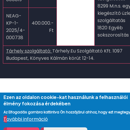
8299 M.n.s. eg
kiegészítő üzle
NEAG-
szolgáltatás
KP-1-
400.000.-
1820 Egyéb
2025/4-
Ft
sokszorosítás
000738
Tárhely szolgáltató:
Tárhely.Eu Szolgáltató Kft. 1097
Budapest, Könyves Kálmán körút 12-14.
Ezen az oldalon cookie-kat használunk a felhasználói
élmény fokozása érdekében
Az Elfogadás gombra kattintva Ön hozzájárul ahhoz, hogy ezt megtegy
További információ