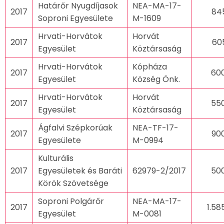
Határőr Nyugdíjasok
NEA-MA-17-
2017
84
Soproni Egyesülete
M-1609
Hrvati-Horvátok
Horvát
2017
60
Egyesület
Köztársaság
Hrvati-Horvátok
Kópháza
2017
60
Egyesület
Község Önk.
Hrvati-Horvátok
Horvát
2017
55
Egyesület
Köztársaság
Ágfalvi Szépkorúak
NEA-TF-17-
2017
90
Egyesülete
M-0994
Kulturális
2017
Egyesületek és Baráti
62979-2/2017
50
Körök Szövetsége
Soproni Polgárőr
NEA-MA-17-
2017
1.58
Egyesület
M-0081