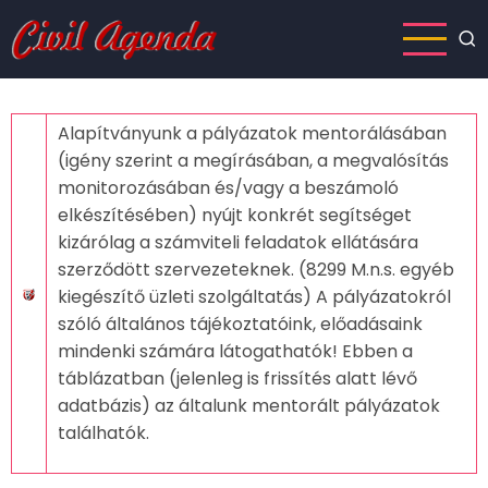
Ugrás
a
tartalomra
Alapítványunk a pályázatok mentorálásában
(igény szerint a megírásában, a megvalósítás
monitorozásában és/vagy a beszámoló
elkészítésében) nyújt konkrét segítséget
kizárólag a számviteli feladatok ellátására
szerződött szervezeteknek. (8299 M.n.s. egyéb
kiegészítő üzleti szolgáltatás) A pályázatokról
szóló általános tájékoztatóink, előadásaink
mindenki számára látogathatók! Ebben a
táblázatban (jelenleg is frissítés alatt lévő
adatbázis) az általunk mentorált pályázatok
találhatók.