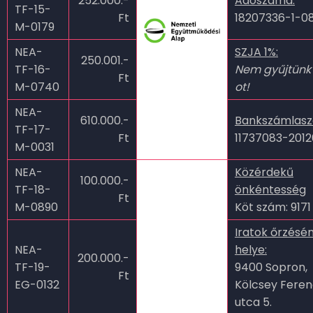
252.000.-
Adószáma:
TF-15-
Ft
18207336-1-0
M-0179
NEA-
SZJA 1%:
250.001.-
TF-16-
Nem gyűjtünk
Ft
M-0740
ot!
NEA-
610.000.-
Bankszámlas
TF-17-
Ft
11737083-201
M-0031
NEA-
Közérdekű
100.000.-
TF-18-
önkéntesség
Ft
M-0890
Köt szám: 9171
Iratok őrzésé
NEA-
helye:
200.000.-
TF-19-
9400 Sopron,
Ft
EG-0132
Kölcsey Fere
utca 5.