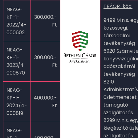
TEÁOR-kód:
NEAG-
KP-1-
300.000.-
9499 M.n.s. e
2022/4-
Ft
közösségi,
000602
társadalmi
tevékenység
NEAG-
6920 Számvitel
KP-1-
300.000.-
könyvvizsgálói
2023/4-
Ft
adószakértői
000870
tevékenység
8210
Adminisztratív
NEAG-
üzletmenetet
KP-1-
400.000.-
támogató
2024/4-
Ft
szolgáltatás
000819
8299 M.n.s. eg
kiegészítő üzle
NEAG-
szolgáltatás