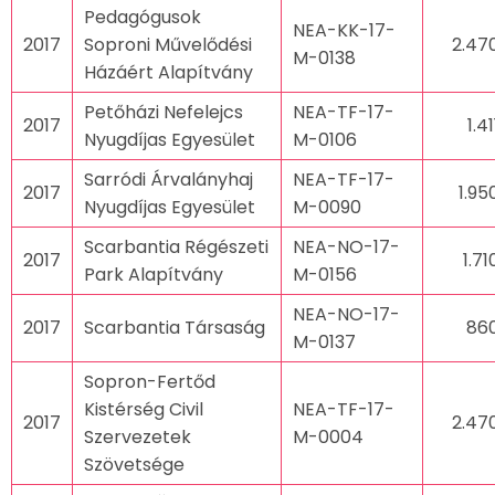
Pedagógusok
NEA-KK-17-
2017
Soproni Művelődési
2.47
M-0138
Házáért Alapítvány
Petőházi Nefelejcs
NEA-TF-17-
2017
1.4
Nyugdíjas Egyesület
M-0106
Sarródi Árvalányhaj
NEA-TF-17-
2017
1.95
Nyugdíjas Egyesület
M-0090
Scarbantia Régészeti
NEA-NO-17-
2017
1.7
Park Alapítvány
M-0156
NEA-NO-17-
2017
Scarbantia Társaság
86
M-0137
Sopron-Fertőd
Kistérség Civil
NEA-TF-17-
2017
2.47
Szervezetek
M-0004
Szövetsége