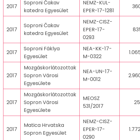
Soproni Čakav
NEMZ-KUL-
2017
36
katedra Egyesület
EPER-17-1281
NEMZ-CISZ-
Soproni Čakav
2017
EPER-17-
83
katedra Egyesület
0293
Soproni Fáklya
NEA-KK-17-
2017
1.06
Egyesület
M-0322
Mozgáskorlátozottak
NEA-UN-17-
2017
Sopron Városi
2.96
M-0012
Egyesülete
Mozgáskorlátozottak
MEOSZ
2017
Sopron Városi
25
531/2017
Egyesülete
NEMZ-CISZ-
Matica Hrvatska
2017
EPER-17-
1.77
Sopron Egyesület
0290