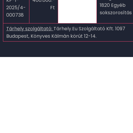
KP-1-
400.000.-
1820 Egyéb
2025/4-
Ft
sokszorosítás
000738
Tárhely szolgáltató:
Tárhely.Eu Szolgáltató Kft. 1097
Budapest, Könyves Kálmán körút 12-14.