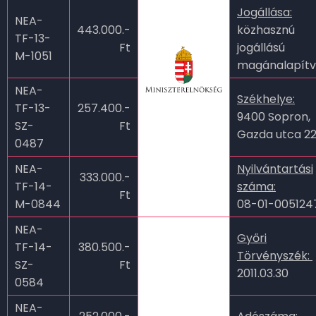
Jogállása:
NEA-
443.000.-
közhasznú
TF-13-
Ft
jogállású
M-1051
magánalapít
NEA-
Székhelye:
TF-13-
257.400.-
9400 Sopron,
SZ-
Ft
Gazda utca 22
0487
NEA-
Nyilvántartási
333.000.-
TF-14-
száma:
Ft
M-0844
08-01-00512
NEA-
Győri
TF-14-
380.500.-
Törvényszék:
SZ-
Ft
2011.03.30
0584
NEA-