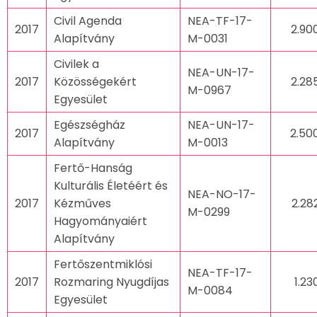
Civil Agenda
NEA-TF-17-
2017
2.90
Alapítvány
M-0031
Civilek a
NEA-UN-17-
2017
Közösségekért
2.28
M-0967
Egyesület
Egészségház
NEA-UN-17-
2017
2.50
Alapítvány
M-0013
Fertő-Hanság
Kulturális Életéért és
NEA-NO-17-
2017
Kézműves
2.28
M-0299
Hagyományaiért
Alapítvány
Fertőszentmiklósi
NEA-TF-17-
2017
Rozmaring Nyugdíjas
1.23
M-0084
Egyesület