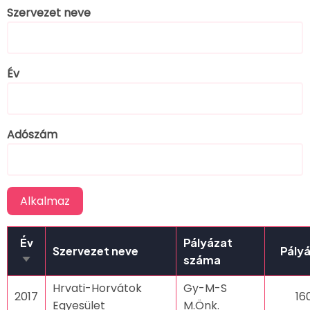
Szervezet neve
Év
Adószám
Év
Pályázat
Szervezet neve
Pály
száma
Növekvő
rendezés
Hrvati-Horvátok
Gy-M-S
2017
16
Egyesület
M.Önk.