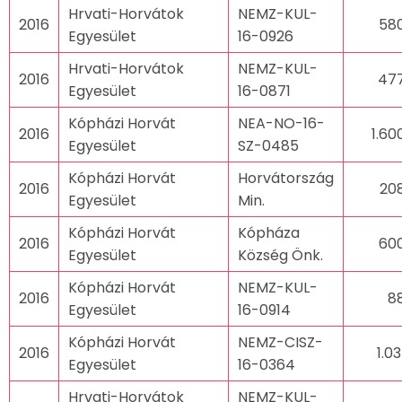
Hrvati-Horvátok
NEMZ-KUL-
2016
58
Egyesület
16-0926
Hrvati-Horvátok
NEMZ-KUL-
2016
47
Egyesület
16-0871
Kópházi Horvát
NEA-NO-16-
2016
1.60
Egyesület
SZ-0485
Kópházi Horvát
Horvátország
2016
20
Egyesület
Min.
Kópházi Horvát
Kópháza
2016
60
Egyesület
Község Önk.
Kópházi Horvát
NEMZ-KUL-
2016
88
Egyesület
16-0914
Kópházi Horvát
NEMZ-CISZ-
2016
1.0
Egyesület
16-0364
Hrvati-Horvátok
NEMZ-KUL-