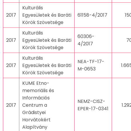
Kulturális
2017
Egyesületek és Baráti
61158-4/2017
15
Körök Szövetsége
Kulturális
60306-
2017
Egyesületek és Baráti
7
4/2017
Körök Szövetsége
Kulturális
NEA-TF-17-
2017
Egyesületek és Baráti
1.66
M-0653
Körök Szövetsége
KUME Etno-
memoriális és
Információs
NEMZ-CISZ-
2017
Centrum a
1.29
EPER-17-0341
Grádistyei
Horvátokért
Alapítvány