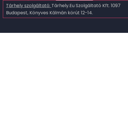
Tárhely szolgáltató:
Tárhely.Eu Szolgáltató Kft. 1097
Budapest, Könyves Kálmán körút 12-14.