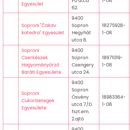
Fő utca
1-08
Egyesület
62.
9400
Soproni "Čakav
Sopron
18275928-
katedra" Egyesület
Hegyhát
1-08
utca 8.
Soproni
9400
Cserkészek
Sopron
18971019-
Hagyományőrző
Csengery
1-08
Baráti Egyesülete
utca 24.
9400
Sopron
Soproni
Ösvény
18983364-
Cukorbetegek
utca 7/D.
1-08
Egyesülete
fszt.em.
2.ajtó
9400