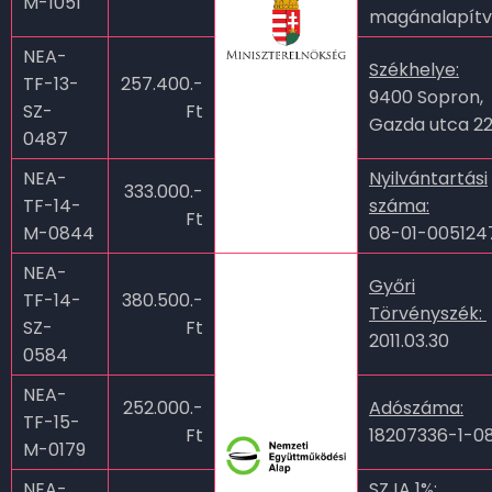
M-1051
magánalapít
NEA-
Székhelye:
TF-13-
257.400.-
9400 Sopron,
SZ-
Ft
Gazda utca 22
0487
NEA-
Nyilvántartási
333.000.-
TF-14-
száma:
Ft
M-0844
08-01-00512
NEA-
Győri
TF-14-
380.500.-
Törvényszék:
SZ-
Ft
2011.03.30
0584
NEA-
252.000.-
Adószáma:
TF-15-
Ft
18207336-1-0
M-0179
NEA-
SZJA 1%: