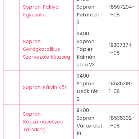
Soproni Fáklya
Sopron
18597204-
Egyesület
Petőfi tér
1-08
3.
9400
Soproni
Sopron
19307374-
Görögkatolikus
Töpler
1-08
Szervezőlelkészség
Kálmán
utca 23.
9400
Sopron
18535318-
Soproni Kálvin Kör
Deák tér
1-08
2.
9400
Soproni
Sopron
18536302-
Képzőművészeti
Várkerület
1-08
Társaság
19.