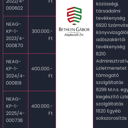
2022/4-
Ft
közösségi,
000602
társadalmi
tevékenység
NEAG-
6920 Számvitel
KP-1-
300.000.-
könyvvizsgálói
2023/4-
Ft
adószakértői
000870
tevékenység
8210
Adminisztratív
NEAG-
üzletmenetet
KP-1-
400.000.-
támogató
2024/4-
Ft
szolgáltatás
000819
8299 M.n.s. eg
kiegészítő üzle
NEAG-
szolgáltatás
KP-1-
400.000.-
1820 Egyéb
2025/4-
Ft
sokszorosítás
000738