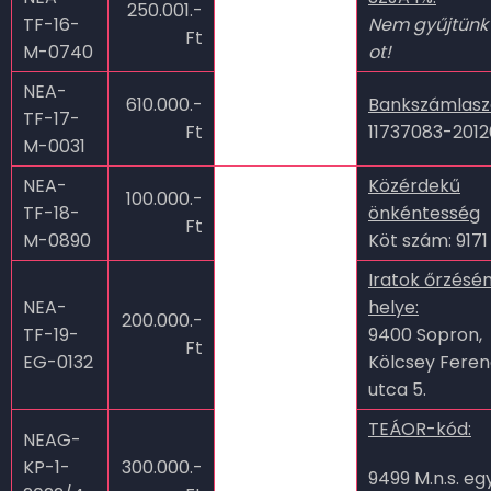
250.001.-
TF-16-
Nem gyűjtünk
Ft
M-0740
ot!
NEA-
610.000.-
Bankszámlas
TF-17-
Ft
11737083-201
M-0031
NEA-
Közérdekű
100.000.-
TF-18-
önkéntesség
Ft
M-0890
Köt szám: 9171
Iratok őrzésé
NEA-
helye:
200.000.-
TF-19-
9400 Sopron,
Ft
EG-0132
Kölcsey Fere
utca 5.
TEÁOR-kód:
NEAG-
KP-1-
300.000.-
9499 M.n.s. e