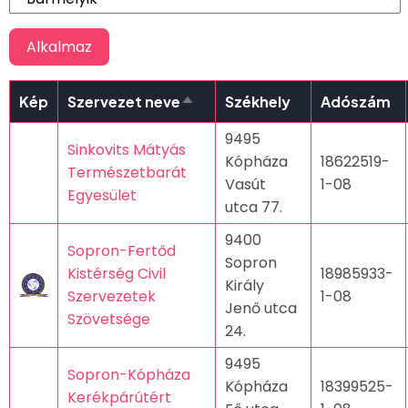
Kép
Szervezet neve
Székhely
Adószám
Csökkenő
rendezés
9495
Sinkovits Mátyás
Kópháza
18622519-
Természetbarát
Vasút
1-08
Egyesület
utca 77.
9400
Sopron-Fertőd
Sopron
Kistérség Civil
18985933-
Király
Szervezetek
1-08
Jenő utca
Szövetsége
24.
9495
Sopron-Kópháza
Kópháza
18399525-
Kerékpárútért