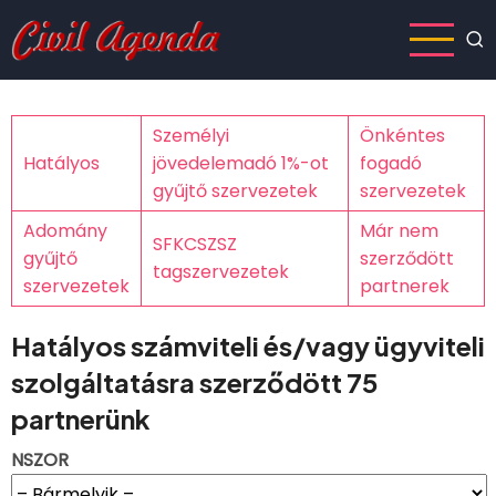
Ugrás
a
tartalomra
Személyi
Önkéntes
Hatályos
jövedelemadó 1%-ot
fogadó
gyűjtő szervezetek
szervezetek
Adomány
Már nem
SFKCSZSZ
gyűjtő
szerződött
tagszervezetek
szervezetek
partnerek
Hatályos számviteli és/vagy ügyviteli
szolgáltatásra szerződött 75
partnerünk
NSZOR