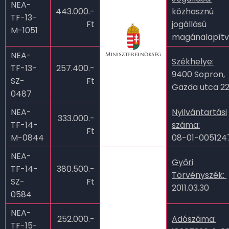
NEA-
443.000.-
közhasznú
TF-13-
Ft
jogállású
M-1051
magánalapít
NEA-
Székhelye:
TF-13-
257.400.-
9400 Sopron,
SZ-
Ft
Gazda utca 22
0487
NEA-
Nyilvántartási
333.000.-
TF-14-
száma:
Ft
M-0844
08-01-00512
NEA-
Győri
TF-14-
380.500.-
Törvényszék:
SZ-
Ft
2011.03.30
0584
NEA-
252.000.-
Adószáma:
TF-15-