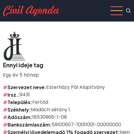
Ugrás
a
tartalomra
Ennyi ideje tag
Egy év 5 hónap
Esterházy Pál Alapítvány
Szervezet neve
9431
Irsz.
Fertőd
Település
Madách sétány 1.
Székhely
18530966-1-08
Adószám
59100607-10011001-00000000
Bankszámlaszám
Igen
Személyi jövedelemadó 1% fogadó szervezet