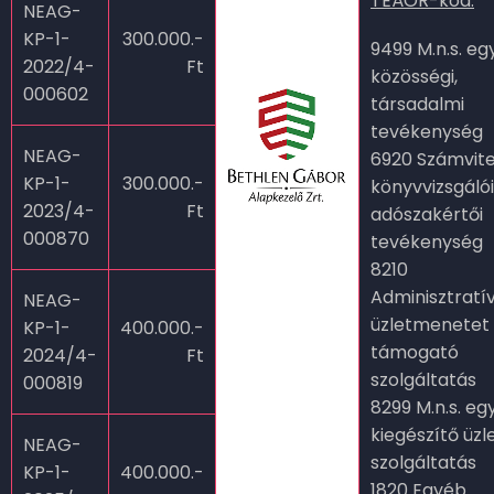
TEÁOR-kód:
NEAG-
KP-1-
300.000.-
9499 M.n.s. e
2022/4-
Ft
közösségi,
000602
társadalmi
tevékenység
NEAG-
6920 Számvitel
KP-1-
300.000.-
könyvvizsgálói
2023/4-
Ft
adószakértői
000870
tevékenység
8210
Adminisztratív
NEAG-
üzletmenetet
KP-1-
400.000.-
támogató
2024/4-
Ft
szolgáltatás
000819
8299 M.n.s. eg
kiegészítő üzle
NEAG-
szolgáltatás
KP-1-
400.000.-
1820 Egyéb