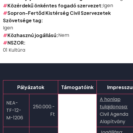
Igen
Közérdekű önkéntes fogadó szervezet
Sopron-Fertőd Kistérség Civil Szervezetek
Szövetsége tag
Igen
Nem
Közhasznú jogállású
NSZOR
01 Kultúra
Pályázatok
Támogatóink
Impressz
A honlap
NEA-
250.000.-
tulajdonosa:
TF-12-
Ft
Civil Agenda
M-1206
Alapítvány
Jogállása: