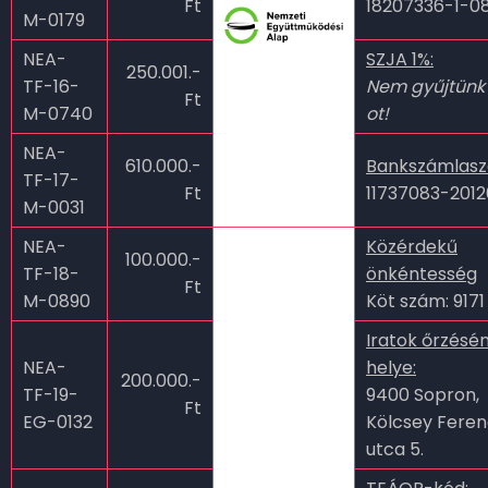
Ft
18207336-1-0
M-0179
NEA-
SZJA 1%:
250.001.-
TF-16-
Nem gyűjtünk
Ft
M-0740
ot!
NEA-
610.000.-
Bankszámlas
TF-17-
Ft
11737083-201
M-0031
NEA-
Közérdekű
100.000.-
TF-18-
önkéntesség
Ft
M-0890
Köt szám: 9171
Iratok őrzésé
NEA-
helye:
200.000.-
TF-19-
9400 Sopron,
Ft
EG-0132
Kölcsey Fere
utca 5.