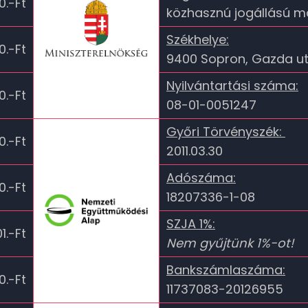
0.-Ft
közhasznú jogállású 
Székhelye:
0.-Ft
9400 Sopron, Gazda ut
Nyilvántartási száma:
0.-Ft
08-01-0051247
Győri Törvényszék:
0.-Ft
2011.03.30
Adószáma:
0.-Ft
18207336-1-08
SZJA 1%:
1.-Ft
Nem gyűjtünk 1%-ot!
Bankszámlaszáma:
0.-Ft
11737083-20126955