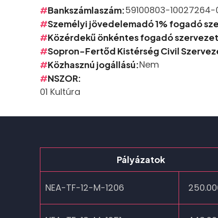
59100803-10027264-
Bankszámlaszám
Személyi jövedelemadó 1% fogadó sz
Közérdekű önkéntes fogadó szerveze
Sopron-Fertőd Kistérség Civil Szerve
Nem
Közhasznú jogállású
NSZOR
01 Kultúra
Pályázatok
NEA-TF-12-M-1206
250.00