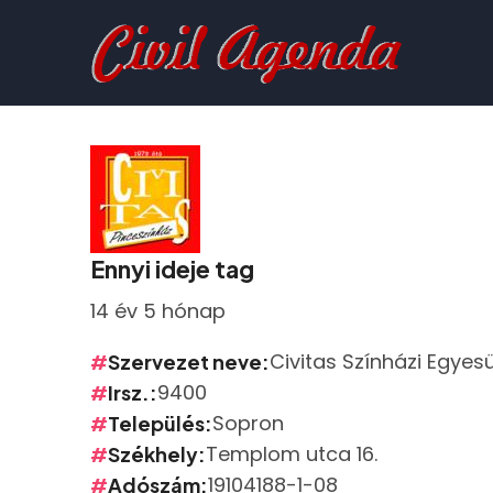
Ugrás
a
tartalomra
Ennyi ideje tag
14 év 5 hónap
Civitas Színházi Egyesü
Szervezet neve
9400
Irsz.
Sopron
Település
Templom utca 16.
Székhely
19104188-1-08
Adószám