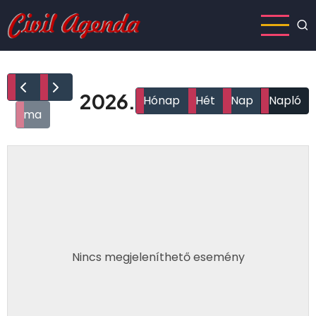
Ugrás
a
tartalomra
2026.
Hónap
Hét
Nap
Napló
ma
Nincs megjeleníthető esemény