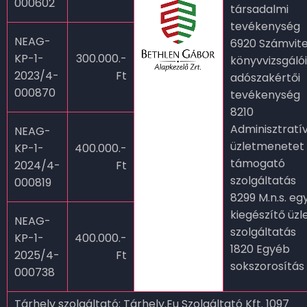
000602
társadalmi
tevékenység
NEAG-
6920 Számvitel
KP-1-
300.000.-
könyvvizsgálói
2023/4-
Ft
adószakértői
000870
tevékenység
8210
Adminisztratív
NEAG-
üzletmenetet
KP-1-
400.000.-
támogató
2024/4-
Ft
szolgáltatás
000819
8299 M.n.s. eg
kiegészítő üzle
NEAG-
szolgáltatás
KP-1-
400.000.-
1820 Egyéb
2025/4-
Ft
sokszorosítás
000738
Tárhely szolgáltató:
Tárhely.Eu Szolgáltató Kft. 1097