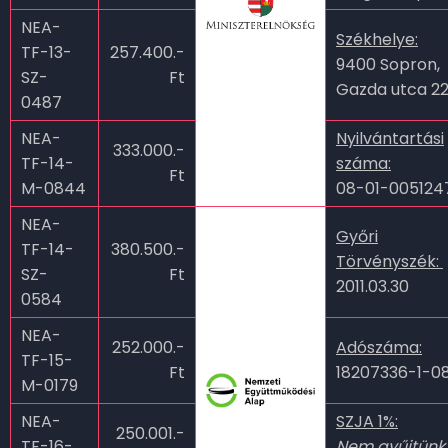
NEA-
Székhelye:
TF-13-
257.400.-
9400 Sopron,
SZ-
Ft
Gazda utca 22
0487
NEA-
Nyilvántartási
333.000.-
TF-14-
száma:
Ft
M-0844
08-01-00512
NEA-
Győri
TF-14-
380.500.-
Törvényszék:
SZ-
Ft
2011.03.30
0584
NEA-
252.000.-
Adószáma:
TF-15-
Ft
18207336-1-0
M-0179
NEA-
SZJA 1%:
250.001.-
TF-16-
Nem gyűjtünk