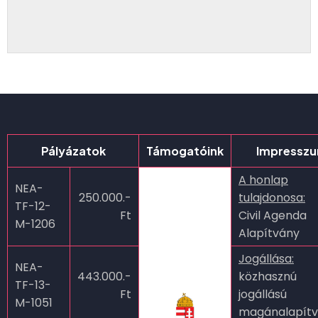
Pályázatok
Támogatóink
Impressz
A honlap
NEA-
250.000.-
tulajdonosa:
TF-12-
Ft
Civil Agenda
M-1206
Alapítvány
Jogállása:
NEA-
443.000.-
közhasznú
TF-13-
Ft
jogállású
M-1051
magánalapít