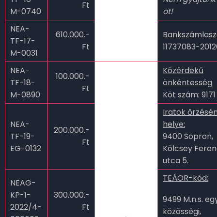
Ft
M-0740
ot!
NEA-
610.000.-
Bankszámlas
TF-17-
Ft
11737083-201
M-0031
NEA-
Közérdekű
100.000.-
TF-18-
önkéntesség
Ft
M-0890
Köt szám: 9171
Iratok őrzésé
NEA-
helye:
200.000.-
TF-19-
9400 Sopron,
Ft
EG-0132
Kölcsey Fere
utca 5.
TEÁOR-kód:
NEAG-
KP-1-
300.000.-
9499 M.n.s. e
2022/4-
Ft
közösségi,