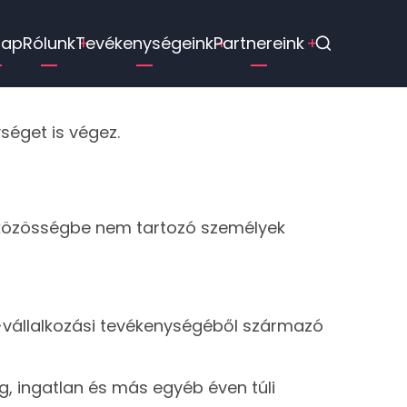
ő
lap
Rólunk
Tevékenységeink
Partnereink
vigáció
ységet is végez.
 közösségbe nem tartozó személyek
i-vállalkozási tevékenységéből származó
g, ingatlan és más egyéb éven túli