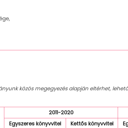
ége,
ítványunk közös megegyezés alapján eltérhet, lehet
2011-2020
Egyszeres könyvvitel
Kettős könyvvitel
E