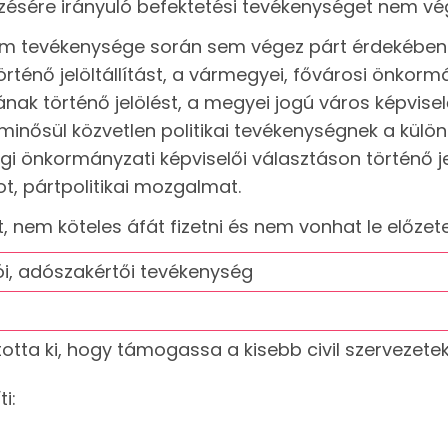
zésére irányuló befektetési tevékenységet nem vé
nem tevékenysége során sem végez párt érdekében k
örténő jelöltállítást, a vármegyei, fővárosi önkor
jának történő jelölést, a megyei jogú város képviselő
 minősül közvetlen politikai tevékenységnek a kü
iségi önkormányzati képviselői választáson történő j
t, pártpolitikai mozgalmat.
, nem köteles áfát fizetni és nem vonhat le előzet
ói, adószakértői tevékenység
otta ki, hogy támogassa a kisebb civil szervezete
i: