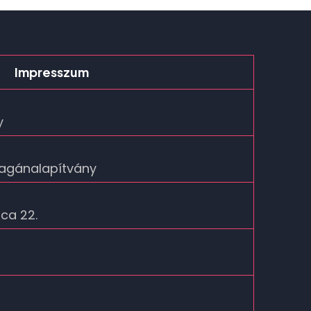
Impresszum
y
magánalapítvány
ca 22.