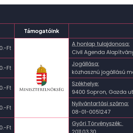
Támogatóink
A honlap tulajdonosa:
0.-Ft
Civil Agenda Alapítván
Jogállása:
0.-Ft
közhasznú jogállású 
Székhelye:
0.-Ft
9400 Sopron, Gazda ut
Nyilvántartási száma:
0.-Ft
08-01-0051247
Győri Törvényszék:
0.-Ft
2011.03.30