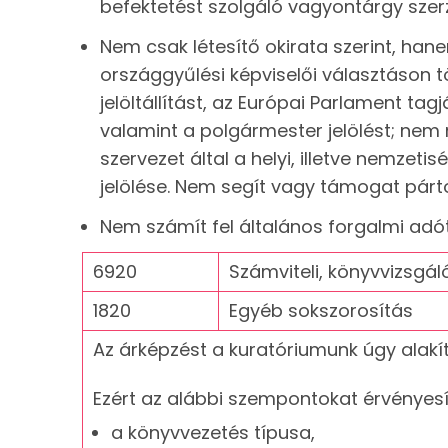
befektetést szolgáló vagyontárgy szer
Nem csak létesítő okirata szerint, ha
országgyűlési képviselői választáson t
jelöltállítást, az Európai Parlament tag
valamint a polgármester jelölést; nem
szervezet által a helyi, illetve nemzet
jelölése. Nem segít vagy támogat párto
Nem számít fel általános forgalmi adót
6920
Számviteli, könyvvizsgál
1820
Egyéb sokszorosítás
Az árképzést a kuratóriumunk úgy alakít
Ezért az alábbi szempontokat érvényesít
a könyvvezetés típusa,