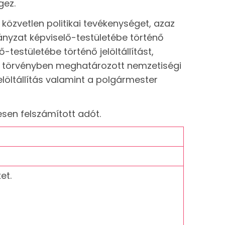
gez.
özvetlen politikai tevékenységet, azaz
mányzat képviselő-testületébe történő
-testületébe történő jelöltállítást,
lön törvényben meghatározott nemzetiségi
elöltállítás valamint a polgármester
esen felszámított adót.
ket.