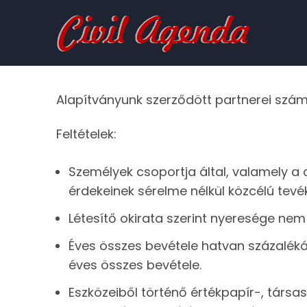
Ugrás
a
tartalomra
Alapítványunk szerződött partnerei számá
Feltételek:
Személyek csoportja által, valamely 
érdekeinek sérelme nélkül közcélú tev
Létesítő okirata szerint nyeresége nem 
Éves összes bevétele hatvan százaléká
éves összes bevétele.
Eszközeiből történő értékpapír-, társa