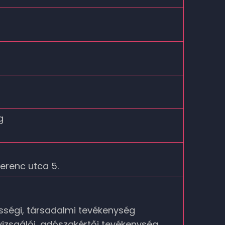
g
erenc utca 5.
sségi, társadalmi tevékenység
vizsgálói, adószakértői tevékenység