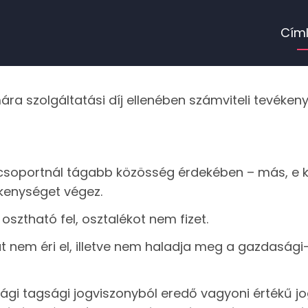
F
Cím
na
ra szolgáltatási díj ellenében számviteli tevéken
a csoportnál tágabb közösség érdekében – más, e
ékenységet végez.
osztható fel, osztalékot nem fizet.
t nem éri el, illetve nem haladja meg a gazdaság
sági tagsági jogviszonyból eredő vagyoni értékű jo