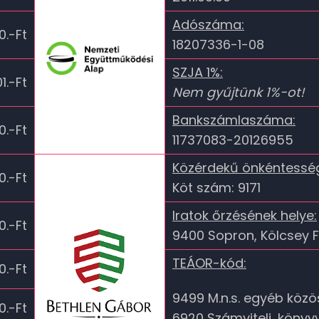
Adószáma:
0.-Ft
18207336-1-08
SZJA 1%:
1.-Ft
Nem gyűjtünk 1%-ot!
Bankszámlaszáma:
0.-Ft
11737083-20126955
Közérdekű önkéntessé
0.-Ft
Köt szám: 9171
Iratok őrzésének helye:
0.-Ft
9400 Sopron, Kölcsey F
TEÁOR-kód:
0.-Ft
9499 M.n.s. egyéb közö
0.-Ft
6920 Számviteli, könyv