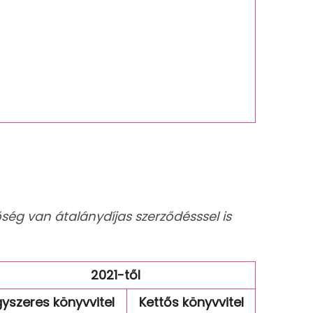
őség van átalánydíjas szerződésssel is
2021-től
gyszeres könyvvitel
Kettős könyvvitel